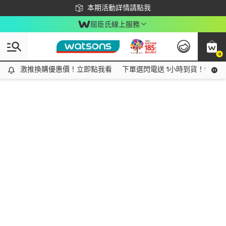
下載app最高回饋$350
本期活動詳情請點我
屈臣氏線上服務
0
激推換購優惠價！立即點我看
激推換購優惠價！立即點我看
下單選閃電送 1小時到貨！領神券