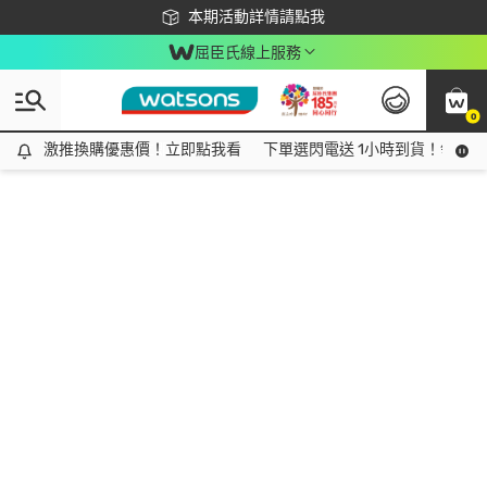
下載app最高回饋$350
本期活動詳情請點我
屈臣氏線上服務
0
激推換購優惠價！立即點我看
激推換購優惠價！立即點我看
下單選閃電送 1小時到貨！領神券