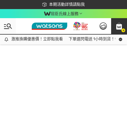
下載app最高回饋$350
本期活動詳情請點我
屈臣氏線上服務
0
激推換購優惠價！立即點我看
激推換購優惠價！立即點我看
下單選閃電送 1小時到貨！領神券