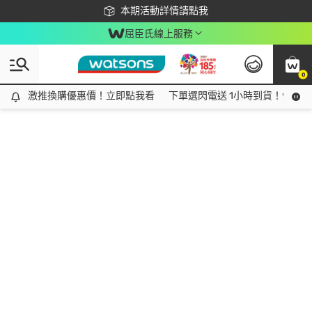
下載app最高回饋$350
本期活動詳情請點我
屈臣氏線上服務
0
激推換購優惠價！立即點我看
激推換購優惠價！立即點我看
下單選閃電送 1小時到貨！領神券