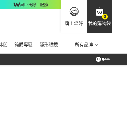
屈臣氏線上服務
0
嗨！您好
我的購物袋
休閒
箱購專區
隱形眼鏡
所有品牌