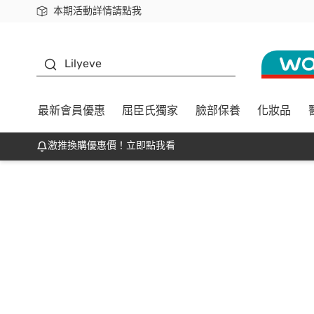
本期活動詳情請點我
下載app最高回饋$350
K beauty
Lilyeve
最新會員優惠
屈臣氏獨家
臉部保養
化妝品
激推換購優惠價！立即點我看