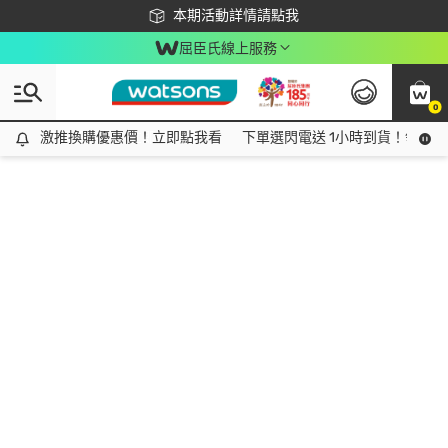
下載app最高回饋$350
本期活動詳情請點我
屈臣氏線上服務
0
激推換購優惠價！立即點我看
激推換購優惠價！立即點我看
下單選閃電送 1小時到貨！領神券