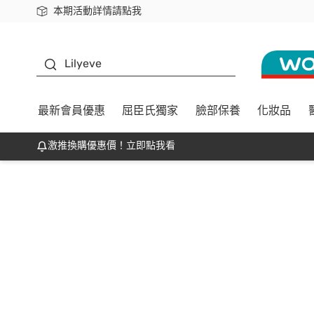
本期活動詳情請點我
下載app最高回饋$350
K beauty
Lilyeve
最新會員優惠
屈臣氏獨家
臉部保養
化妝品
激推換購優惠價！立即點我看