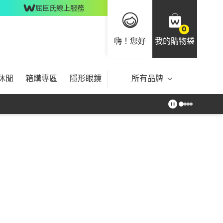
屈臣氏線上服務
0
嗨！您好
我的購物袋
休閒
箱購專區
隱形眼鏡
所有品牌