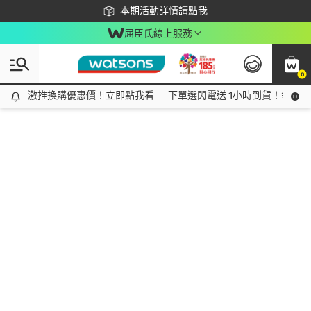
下載app最高回饋$350
本期活動詳情請點我
屈臣氏線上服務
0
激推換購優惠價！立即點我看
激推換購優惠價！立即點我看
下單選閃電送 1小時到貨！領神券