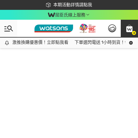
下載app最高回饋$350
本期活動詳情請點我
屈臣氏線上服務
0
激推換購優惠價！立即點我看
激推換購優惠價！立即點我看
下單選閃電送 1小時到貨！領神券