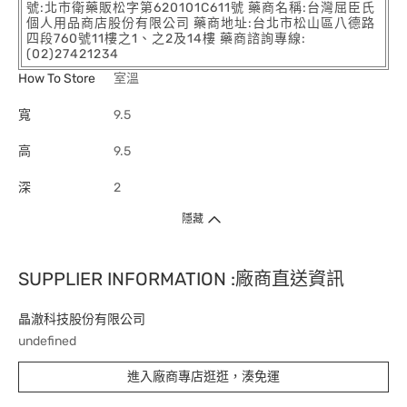
號:北市衛藥販松字第620101C611號 藥商名稱:台灣屈臣氏
個人用品商店股份有限公司 藥商地址:台北市松山區八德路
四段760號11樓之1、之2及14樓 藥商諮詢專線:
(02)27421234
How To Store
室溫
寬
9.5
高
9.5
深
2
隱藏
SUPPLIER INFORMATION :廠商直送資訊
晶澈科技股份有限公司
undefined
進入廠商專店逛逛，湊免運