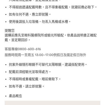
不得超過建議配戴時數，且不得重複配戴，就寢前務必取下。
如有任何不適，應立即就醫。
使用後請投入垃圾桶，勿丟入馬桶或水槽。
提醒您
選購前應先至眼科醫療院所或驗光所驗配，依產品說明書正確配
戴，並定期回診。
客服專線0800-600-616
服務時間周一至周五 13:00~17:00例假日及國定假日除外
抗紫外線隱形眼鏡不可替代太陽眼鏡，建議搭配使用。
配戴前須經驗光並取得處方。
不得超時或重複配戴，睡前需取下。
如有不適，請立即就醫。
產品概念