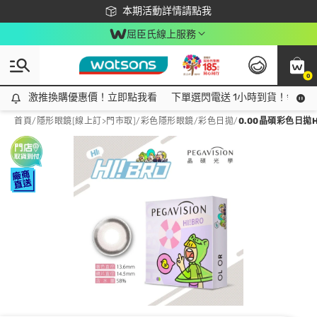
下載app最高回饋$350
本期活動詳情請點我
屈臣氏線上服務
0
激推換購優惠價！立即點我看
激推換購優惠價！立即點我看
下單選閃電送 1小時到貨！領神券
首頁
/
隱形眼鏡[線上訂>門市取]
/
彩色隱形眼鏡
/
彩色日拋
/
0.00晶碩彩色日拋H