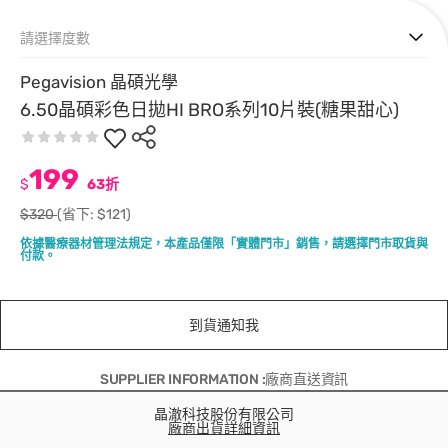
請選擇度數
Pegavision 晶碩光學
6.50晶碩彩色日拋HI BRO系列10片裝(糖果甜心)
199
$
63折
$320
(省下: $121)
依據醫療器材管理法規定，本產品僅限「實體門市」銷售，請選擇門市取貨與
付款。
到貨通知我
SUPPLIER INFORMATION :廠商直送資訊
晶澈科技股份有限公司
廠商出貨詳細資訊