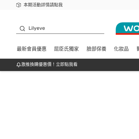
本期活動詳情請點我
下載app最高回饋$350
K beauty
Lilyeve
最新會員優惠
屈臣氏獨家
臉部保養
化妝品
激推換購優惠價！立即點我看