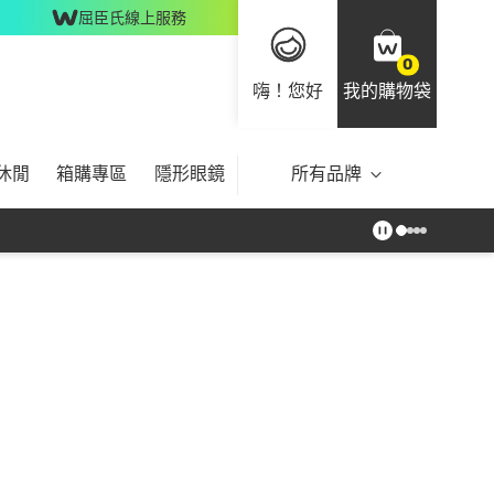
屈臣氏線上服務
0
嗨！您好
我的購物袋
休閒
箱購專區
隱形眼鏡
所有品牌