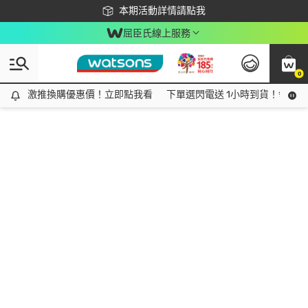
下載app最高回饋$350
本期活動詳情請點我
屈臣氏線上服務
0
激推換購優惠價！立即點我看
激推換購優惠價！立即點我看
下單選閃電送 1小時到貨！領神券