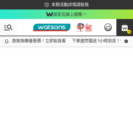
下載app最高回饋$350
本期活動詳情請點我
屈臣氏線上服務
0
激推換購優惠價！立即點我看
激推換購優惠價！立即點我看
下單選閃電送 1小時到貨！領神券