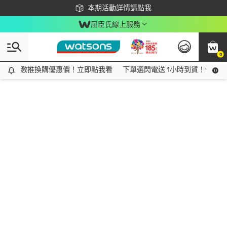
下載app最高回饋$350
本期活動詳情請點我
屈臣氏線上服務
0
激推換購優惠價！立即點我看
激推換購優惠價！立即點我看
下單選閃電送 1小時到貨！領神券