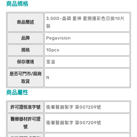
商品規格
3.50D-晶碩 愛神 愛開運彩色日拋10片
商品簡述
裝
品牌
Pegavision
規格
10pcs
保存環境
室溫
是否可門市/超商
N
取貨
商品屬性
許可證核准字號
衛署醫器製字 第007209號
醫療器材許可證
衛署醫器製字 第007209號
號