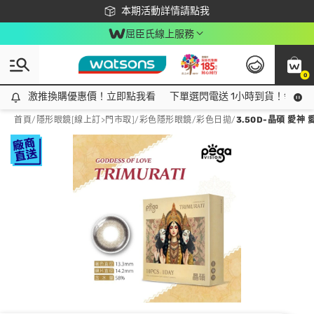
下載app最高回饋$350
本期活動詳情請點我
屈臣氏線上服務
0
激推換購優惠價！立即點我看
激推換購優惠價！立即點我看
下單選閃電送 1小時到貨！領神券
首頁
/
隱形眼鏡[線上訂>門市取]
/
彩色隱形眼鏡
/
彩色日拋
/
3.50D-晶碩 愛神