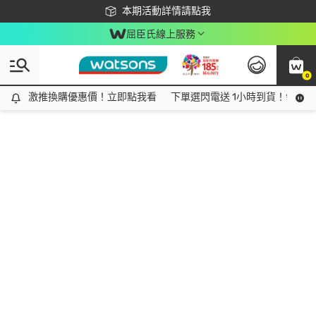
下載app最高回饋$350
本期活動詳情請點我
屈臣氏線上服務
0
激推換購優惠價！立即點我看
激推換購優惠價！立即點我看
下單選閃電送 1小時到貨！領神券