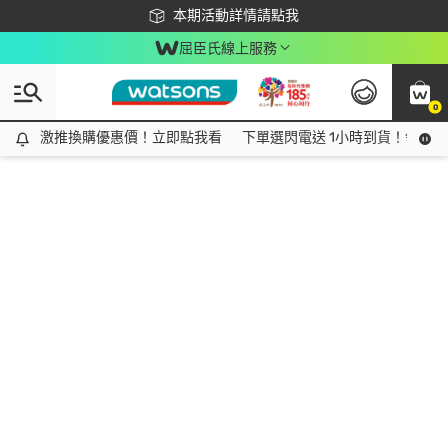
下載app最高回饋$350
本期活動詳情請點我
屈臣氏線上服務
0
激推換購優惠價！立即點我看
激推換購優惠價！立即點我看
下單選閃電送 1小時到貨！領神券