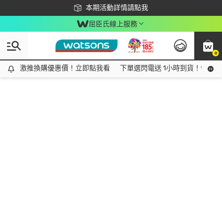
下載app最高回饋$350
本期活動詳情請點我
屈臣氏線上服務
0
激推換購優惠價！立即點我看
激推換購優惠價！立即點我看
下單選閃電送 1小時到貨！領神券