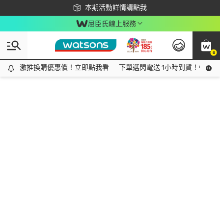
下載app最高回饋$350
本期活動詳情請點我
屈臣氏線上服務
0
激推換購優惠價！立即點我看
激推換購優惠價！立即點我看
下單選閃電送 1小時到貨！領神券