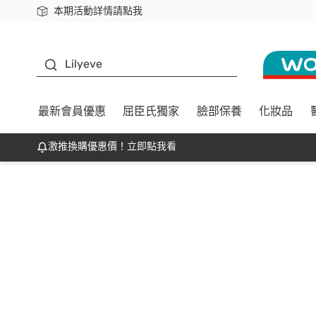
本期活動詳情請點我
下載app最高回饋$350
K beauty
Lilyeve
最新會員優惠
屈臣氏獨家
臉部保養
化妝品
激推換購優惠價！立即點我看