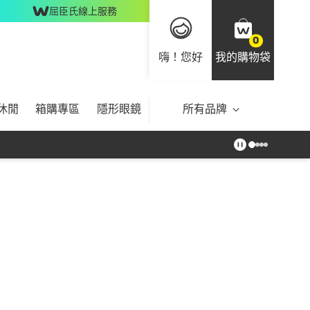
屈臣氏線上服務
0
嗨！您好
我的購物袋
休閒
箱購專區
隱形眼鏡
所有品牌