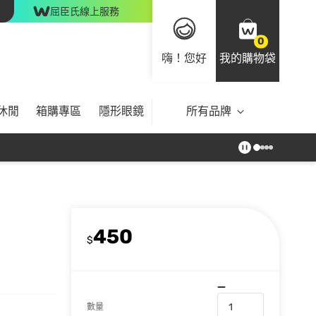
屈臣氏線上服務
0
嗨！您好
我的購物袋
休閒
箱購專區
隱形眼鏡
所有品牌
450
$
數量