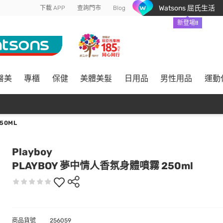
Watsons 屈氏生活
下載 APP
查詢門市
Blog
新登場!!
醫美
專櫃
保健
美體美髮
日用品
男性用品
運動
50ML
Playboy
PLAYBOY 夢中情人香氛身體噴霧 250ml
商品貨號
256059