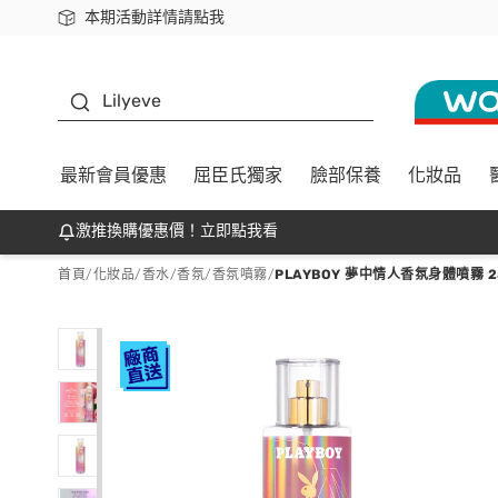
本期活動詳情請點我
下載app最高回饋$350
K beauty
Lilyeve
最新會員優惠
屈臣氏獨家
臉部保養
化妝品
激推換購優惠價！立即點我看
首頁
/
化妝品
/
香水/香氛
/
香氛噴霧
/
PLAYBOY 夢中情人香氛身體噴霧 2