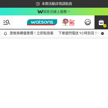
下載app最高回饋$350
本期活動詳情請點我
屈臣氏線上服務
0
激推換購優惠價！立即點我看
激推換購優惠價！立即點我看
下單選閃電送 1小時到貨！領神券