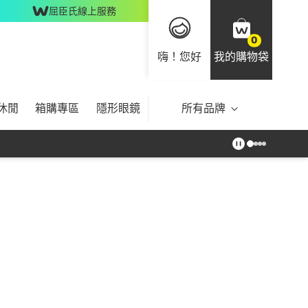
屈臣氏線上服務
0
嗨！您好
我的購物袋
休閒
箱購專區
隱形眼鏡
所有品牌