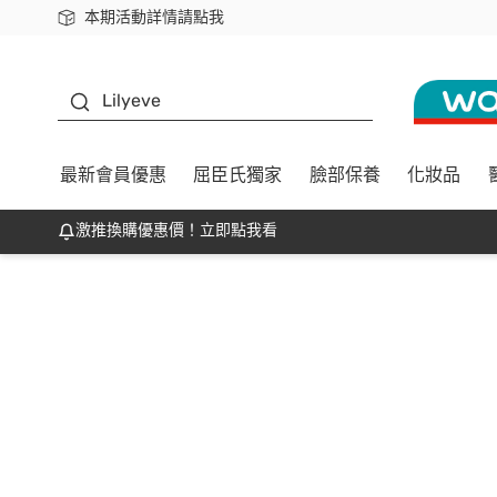
本期活動詳情請點我
下載app最高回饋$350
K beauty
Lilyeve
最新會員優惠
屈臣氏獨家
臉部保養
化妝品
激推換購優惠價！立即點我看