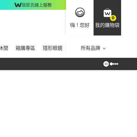
屈臣氏線上服務
0
嗨！您好
我的購物袋
休閒
箱購專區
隱形眼鏡
所有品牌