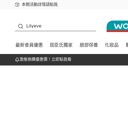
本期活動詳情請點我
下載app最高回饋$350
K beauty
Lilyeve
最新會員優惠
屈臣氏獨家
臉部保養
化妝品
激推換購優惠價！立即點我看