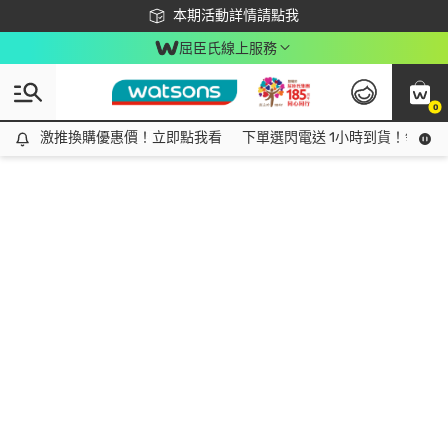
下載app最高回饋$350
本期活動詳情請點我
屈臣氏線上服務
0
激推換購優惠價！立即點我看
激推換購優惠價！立即點我看
下單選閃電送 1小時到貨！領神券