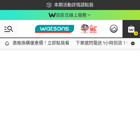
下載app最高回饋$350
本期活動詳情請點我
屈臣氏線上服務
0
激推換購優惠價！立即點我看
激推換購優惠價！立即點我看
下單選閃電送 1小時到貨！領神券