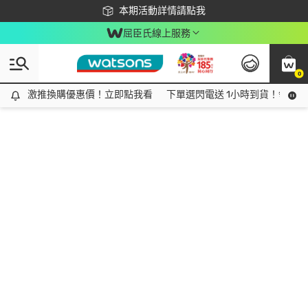
下載app最高回饋$350
本期活動詳情請點我
屈臣氏線上服務
0
激推換購優惠價！立即點我看
激推換購優惠價！立即點我看
下單選閃電送 1小時到貨！領神券