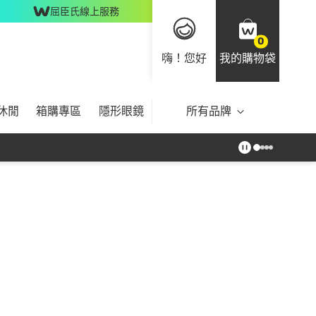
屈臣氏線上服務
0
嗨！您好
我的購物袋
休閒
箱購專區
隱形眼鏡
所有品牌