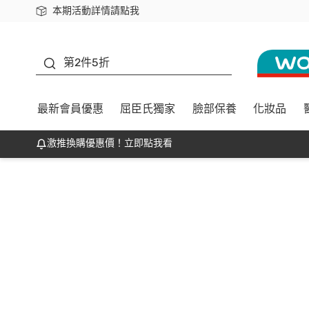
本期活動詳情請點我
下載app最高回饋$350
善存
第2件5折
最新會員優惠
屈臣氏獨家
臉部保養
化妝品
激推換購優惠價！立即點我看