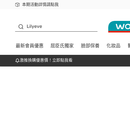
本期活動詳情請點我
下載app最高回饋$350
K beauty
Lilyeve
最新會員優惠
屈臣氏獨家
臉部保養
化妝品
激推換購優惠價！立即點我看