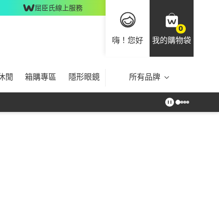
屈臣氏線上服務
0
嗨！您好
我的購物袋
休閒
箱購專區
隱形眼鏡
所有品牌