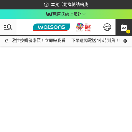
下載app最高回饋$350
本期活動詳情請點我
屈臣氏線上服務
0
激推換購優惠價！立即點我看
激推換購優惠價！立即點我看
下單選閃電送 1小時到貨！領神券