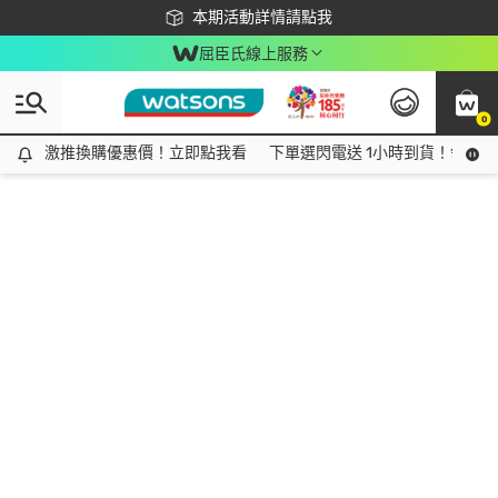
下載app最高回饋$350
本期活動詳情請點我
屈臣氏線上服務
0
激推換購優惠價！立即點我看
激推換購優惠價！立即點我看
下單選閃電送 1小時到貨！領神券