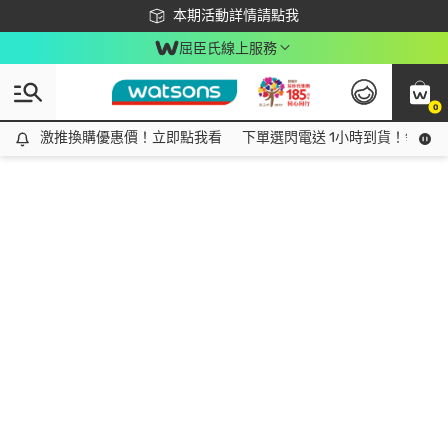
下載app最高回饋$350
本期活動詳情請點我
屈臣氏線上服務
0
激推換購優惠價！立即點我看
激推換購優惠價！立即點我看
下單選閃電送 1小時到貨！領神券