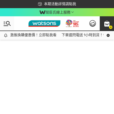
下載app最高回饋$350
本期活動詳情請點我
屈臣氏線上服務
0
激推換購優惠價！立即點我看
激推換購優惠價！立即點我看
下單選閃電送 1小時到貨！領神券