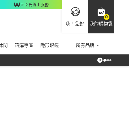
屈臣氏線上服務
0
嗨！您好
我的購物袋
休閒
箱購專區
隱形眼鏡
所有品牌