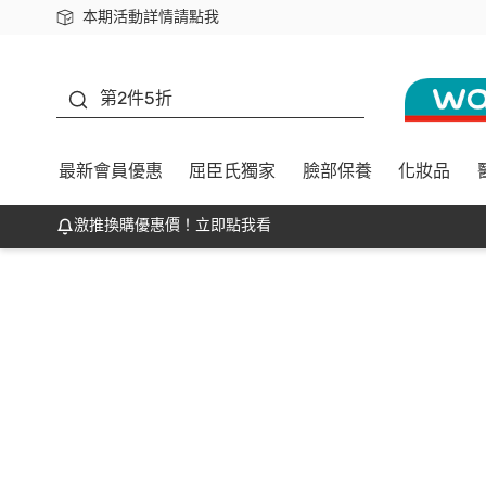
本期活動詳情請點我
下載app最高回饋$350
善存
第2件5折
最新會員優惠
屈臣氏獨家
臉部保養
化妝品
激推換購優惠價！立即點我看