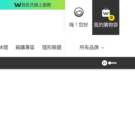
屈臣氏線上服務
0
嗨！您好
我的購物袋
休閒
箱購專區
隱形眼鏡
所有品牌