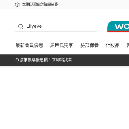
本期活動詳情請點我
下載app最高回饋$350
K beauty
Lilyeve
最新會員優惠
屈臣氏獨家
臉部保養
化妝品
激推換購優惠價！立即點我看