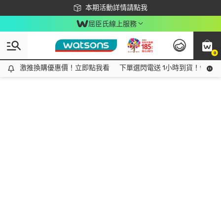
下載app最高回饋$350
本期活動詳情請點我
屈臣氏線上服務
0
激推換購優惠價！立即點我看
激推換購優惠價！立即點我看
下單選閃電送 1小時到貨！領神券