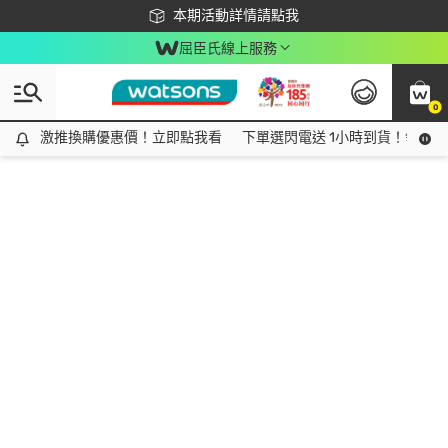
下載app最高回饋$350
本期活動詳情請點我
屈臣氏線上服務
0
激推換購優惠價！立即點我看
激推換購優惠價！立即點我看
下單選閃電送 1小時到貨！領神券