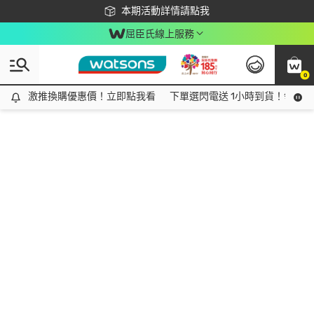
下載app最高回饋$350
本期活動詳情請點我
屈臣氏線上服務
0
激推換購優惠價！立即點我看
激推換購優惠價！立即點我看
下單選閃電送 1小時到貨！領神券