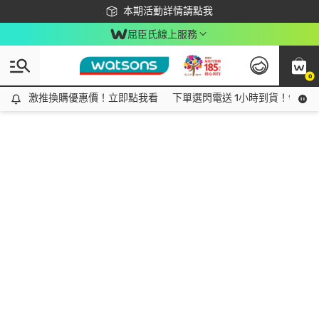
下載app最高回饋$350
本期活動詳情請點我
屈臣氏線上服務
0
激推換購優惠價！立即點我看
激推換購優惠價！立即點我看
下單選閃電送 1小時到貨！領神券