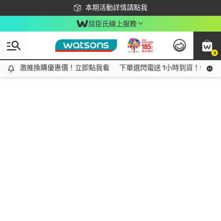
下載app最高回饋$350
本期活動詳情請點我
屈臣氏線上服務
0
激推換購優惠價！立即點我看
激推換購優惠價！立即點我看
下單選閃電送 1小時到貨！領神券