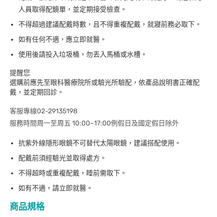
人員取得配鏡單，並定期接受檢查。
不得超過建議配戴時數，且不得重複配戴，就寢前務必取下。
如有任何不適，應立即就醫。
使用後請投入垃圾桶，勿丟入馬桶或水槽。
提醒您
選購前應先至眼科醫療院所或驗光所驗配，依產品說明書正確配
戴，並定期回診。
客服專線02-29135198
服務時間周一至周五 10:00~17:00例假日及國定假日除外
抗紫外線隱形眼鏡不可替代太陽眼鏡，建議搭配使用。
配戴前須經驗光並取得處方。
不得超時或重複配戴，睡前需取下。
如有不適，請立即就醫。
商品規格