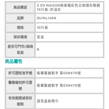
3.00 MAISON微美瞳彩色日拋隱形眼鏡
商品簡述
10片裝-奶油灰
品牌
QUINLIVAN
規格
10片裝
保存環境
室溫
是否可門市/超商
N
取貨
商品屬性
許可證核准字號
衛署醫器製字 第008470號
醫療器材許可證
衛署醫器製字 第008470號
號
有效期間或保存
請見盒裝標示
期限