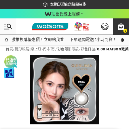
下載app最高回饋$350
本期活動詳情請點我
屈臣氏線上服務
0
激推換購優惠價！立即點我看
激推換購優惠價！立即點我看
下單選閃電送 1小時到貨！領神券
首頁
/
隱形眼鏡[線上訂>門市取]
/
彩色隱形眼鏡
/
彩色日拋
/
0.00 MAISO