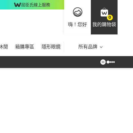
屈臣氏線上服務
0
嗨！您好
我的購物袋
休閒
箱購專區
隱形眼鏡
所有品牌