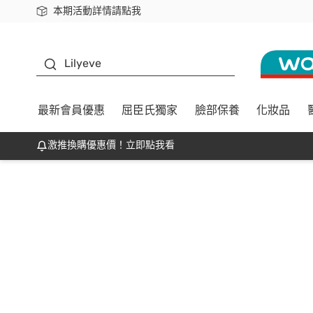
本期活動詳情請點我
下載app最高回饋$350
K beauty
Lilyeve
最新會員優惠
屈臣氏獨家
臉部保養
化妝品
激推換購優惠價！立即點我看