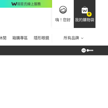
屈臣氏線上服務
0
嗨！您好
我的購物袋
休閒
箱購專區
隱形眼鏡
所有品牌