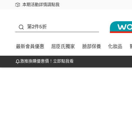
本期活動詳情請點我
下載app最高回饋$350
善存
第2件5折
最新會員優惠
屈臣氏獨家
臉部保養
化妝品
激推換購優惠價！立即點我看