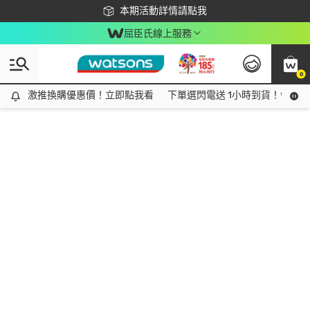
下載app最高回饋$350
本期活動詳情請點我
屈臣氏線上服務
0
激推換購優惠價！立即點我看
激推換購優惠價！立即點我看
下單選閃電送 1小時到貨！領神券