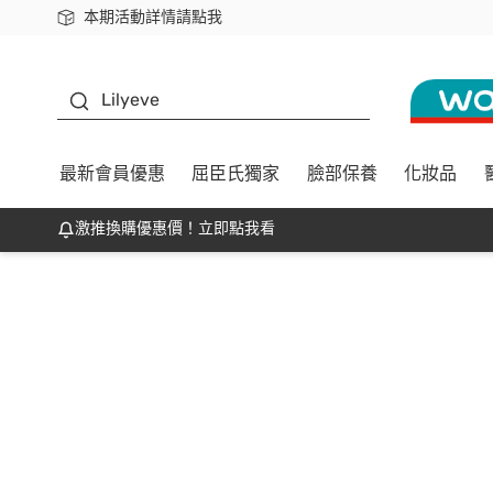
本期活動詳情請點我
下載app最高回饋$350
K beauty
Lilyeve
最新會員優惠
屈臣氏獨家
臉部保養
化妝品
激推換購優惠價！立即點我看