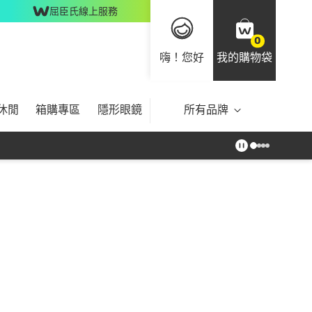
屈臣氏線上服務
0
嗨！您好
我的購物袋
休閒
箱購專區
隱形眼鏡
所有品牌