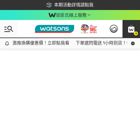
下載app最高回饋$350
本期活動詳情請點我
屈臣氏線上服務
0
激推換購優惠價！立即點我看
激推換購優惠價！立即點我看
下單選閃電送 1小時到貨！領神券