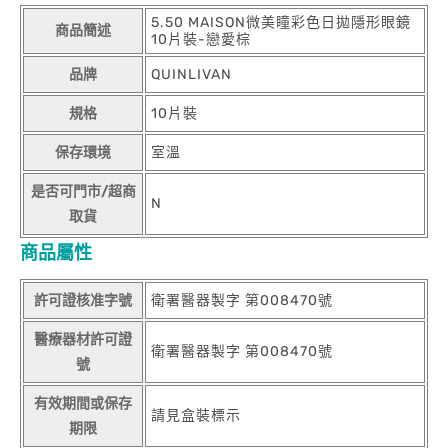
5.50 MAISON微美瞳彩色日拋隱形眼鏡
商品簡述
10片裝-戀愛棕
品牌
QUINLIVAN
規格
10片裝
保存環境
室溫
是否可門市/超商
N
取貨
商品屬性
許可證核准字號
衛署醫器製字 第008470號
醫療器材許可證
衛署醫器製字 第008470號
號
有效期間或保存
請見盒裝標示
期限