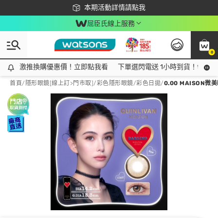
下載app最高回饋$350
本期活動詳情請點我
屈臣氏線上服務
0
激推換購優惠價！立即點我看
激推換購優惠價！立即點我看
下單選閃電送 1小時到貨！領神券
首頁
/
隱形眼鏡[線上訂>門市取]
/
彩色隱形眼鏡
/
彩色日拋
/
0.00 MAISO