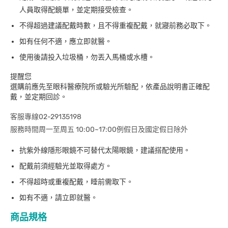
人員取得配鏡單，並定期接受檢查。
不得超過建議配戴時數，且不得重複配戴，就寢前務必取下。
如有任何不適，應立即就醫。
使用後請投入垃圾桶，勿丟入馬桶或水槽。
提醒您
選購前應先至眼科醫療院所或驗光所驗配，依產品說明書正確配
戴，並定期回診。
客服專線02-29135198
服務時間周一至周五 10:00~17:00例假日及國定假日除外
抗紫外線隱形眼鏡不可替代太陽眼鏡，建議搭配使用。
配戴前須經驗光並取得處方。
不得超時或重複配戴，睡前需取下。
如有不適，請立即就醫。
商品規格