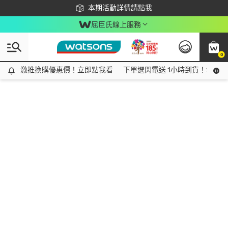
下載app最高回饋$350
本期活動詳情請點我
屈臣氏線上服務
0
激推換購優惠價！立即點我看
激推換購優惠價！立即點我看
下單選閃電送 1小時到貨！領神券