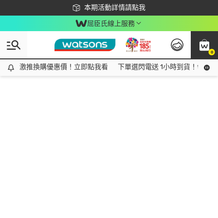
下載app最高回饋$350
本期活動詳情請點我
屈臣氏線上服務
0
激推換購優惠價！立即點我看
激推換購優惠價！立即點我看
下單選閃電送 1小時到貨！領神券