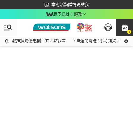
下載app最高回饋$350
本期活動詳情請點我
屈臣氏線上服務
0
激推換購優惠價！立即點我看
激推換購優惠價！立即點我看
下單選閃電送 1小時到貨！領神券